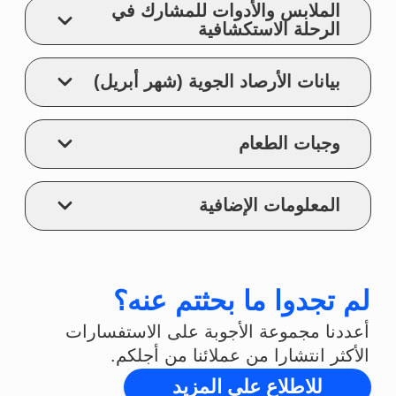
شارع كارل ماركس، ٤٢\٣، مدينة كراسنويارسك، روسيا
northpole@9polus.ru
+7 (391) 989-69-99
t.me/NPRGO
vk.com/nprgo
سياسة الخصوصية
© ٢٠٢٤-٢٠٢٥م الشركة "وكالة سيبيريا للرحلات
الاستكشافية والسياحة" ذات المسؤولية
المحدودة. جميع الحقوق محفوظة