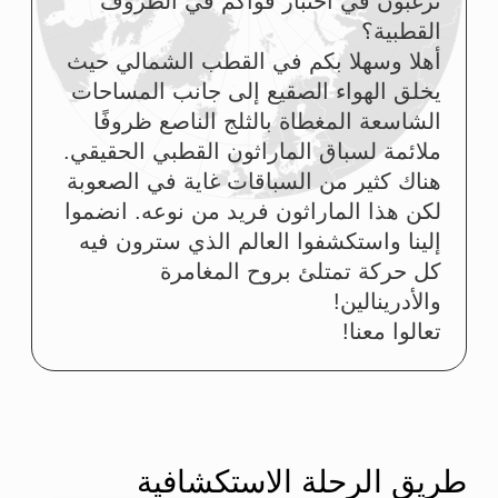
جزيرة البلاشفة
قرية خاتانغا
مدينة كراسنويارسك
تبدأ الرحلة الاستكشافية في عاصمة سيبيريا وهي
مدينة كراسنويارسك
نستقبلكم عند الوصول ونرتب تنقلكم
المريح إلى الفندق.
الجزء الأهم من الرحلة هو الموجز
التحضيري.
لا يجوز تخطيه (كما ينطبق ذلك على
غيره).