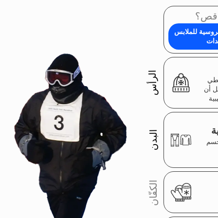
برنامج الرحلة الاستكشافية
سباق الماراثون القطبي
حياكم لقد حسمتم! يرجى تعبئة النموذج
الموضح أدناه وسيتم التواصل معكم
لتزويدكم بالتفاصيل عن سباق الماراثون
القطبي.
صيغة التوجه إليكم؟
الإيميل
رقم الجوال
+7