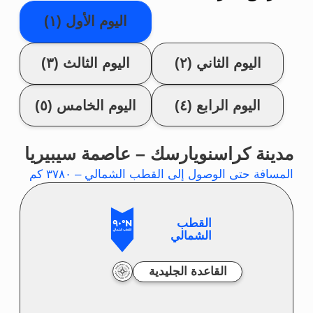
المساء
العشاء الخاص بالمأكولات الفاخرة
المطبوخة بالطريقة الراقية الأصيلة في
سيبيريا. لا يخفى أن أفضل الطهاة الكبار
في سيبيريا والشرق الأقصى يعيشون
ويتعلمون ويشتغلون في مدينة
كراسنويارسك. حسب تفضيلات ذوقكم
سيتم تقديم لحم الغزال والأسماك من
النوعين نيلما وهاريوس مع الأطباق
الجانبية والصلصات المختلفة. سيعجبكم
الطهاة المحترفون في طريقة الطبخ
المشهورة في سيبيريا بقراءة راقية حديثة
للأطباق التقليدية. ونظرًا لحاجتكم إلى
كثير من الطاقة سيكون العشاء ليس لذيذًا
فقط بل كثيفا جدًا أيضًا وفي نهاية الأمر
نحن على وشك انطلاق الرحلة التي
ستستغرق ٥ أيام.