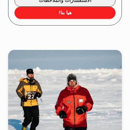
برنامج الرحلة الاستكشافية
سباق الماراثون
القطبي
أنتم من عدائي الماراثون أو تحبون العدو
فقط وتبحثون عن تحديات جديدة دائما؟
ترغبون في اختبار قواكم في الظروف
القطبية؟
أهلا وسهلا بكم في القطب الشمالي حيث
يخلق الهواء الصقيع إلى جانب المساحات
الشاسعة المغطاة بالثلج الناصع ظروفًا
ملائمة لسباق الماراثون القطبي الحقيقي.
هناك كثير من السباقات غاية في الصعوبة
لكن هذا الماراثون فريد من نوعه. انضموا
إلينا واستكشفوا العالم الذي سترون فيه
كل حركة تمتلئ بروح المغامرة