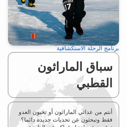
والأدرينالين!
تعالوا معنا!
طريق الرحلة الاستكشافية
اليوم الأول (١)
اليوم الثاني (٢)
اليوم الثالث (٣)
اليوم الرابع (٤)
اليوم الخامس (٥)
مدينة كراسنويارسك – عاصمة سيبيريا
المسافة حتى الوصول إلى القطب الشمالي – ٣٧٨٠ كم
القطب
الشمالي
القاعدة الجليدية