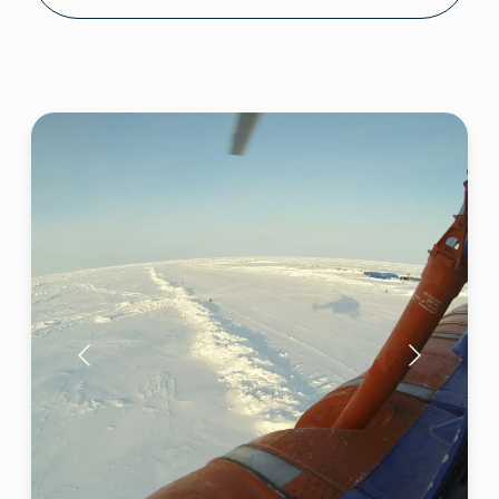
برنامج الرحلة الاستكشافية
الرحلة الاستكشافية
على متن المروحية
ترغبون في زيارة القطب الشمالي لكنكم
غير مستعدين لقضاء عدة أسابيع في
الطريق؟
في هذا الحال الرحلة الاستكشافية التي
ستستغرق أربعة أيام فقط أفضل خيار
لكم. لن نتزلج أو نقوم بالجولة على زلاجات
تقودها الكلاب فلا نضيع الوقت في تمهيد
طريقنا الخطر على الدراجات الثلجية.
بل سوف نطير!
طريق الرحلة الاستكشافية