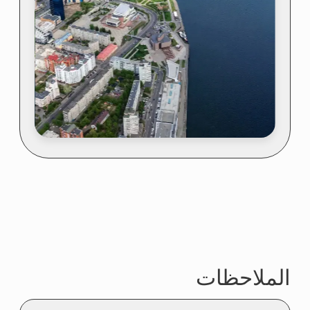
برنامج الرحلة الاستكشافية
الرحلة الاستكشافية
على متن المروحية
حياكم لقد حسمتم! يرجى تعبئة النموذج
الموضح أدناه وسيتم التواصل معكم
لتزويدكم بالتفاصيل عن الرحلة
الاستكشافية إلى القطب الشمالي على
متن المروحية.
صيغة التوجه إليكم؟
الإيميل
رقم الجوال
+7
تأكيد تسجيل الطلب
القاعدة الجليدية