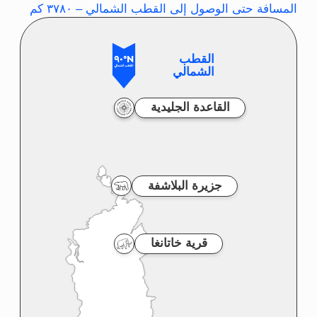
سيتم تقديم لحم الغزال والأسماك من
النوعين نيلما وهاريوس مع الأطباق
الجانبية والصلصات المختلفة. سيعجبكم
الطهاة المحترفون في طريقة الطبخ
المشهورة في سيبيريا بقراءة راقية حديثة
للأطباق التقليدية. ونظرا لحاجتكم إلى
كثير من الطاقة سيكون العشاء ليس لذيذًا
فقط بل كثيفا جدًا أيضًا وفي نهاية الأمر
نحن على وشك انطلاق الرحلة التي
ستستغرق ٤ أيام.