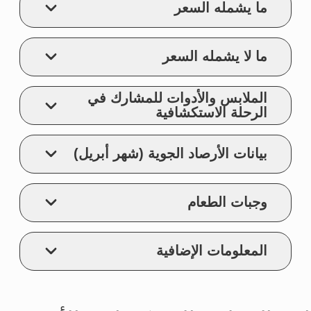
للجمعية الجغرافية
الروسية المكرسة
لأرتور تشيلينغاروف
شارع كارل ماركس، ٤٢\٣، مدينة كراسنويارسك، روسيا
northpole@9polus.ru