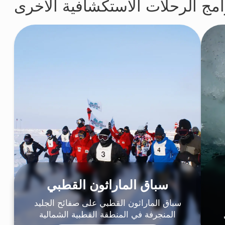
+7 (391) 989-69-99
t.me/NPRGO
vk.com/nprgo
سياسة الخصوصية
© ٢٠٢٤-٢٠٢٥م الشركة "وكالة سيبيريا للرحلات
الاستكشافية والسياحة" ذات المسؤولية
المحدودة. جميع الحقوق محفوظة