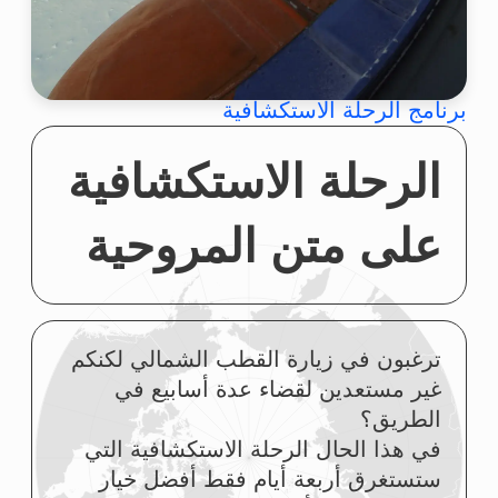
اليوم الأول (١)
اليوم الثاني (٢)
اليوم الثالث (٣)
اليوم الرابع (٤)
مدينة كراسنويارسك – عاصمة سيبيريا
المسافة حتى الوصول إلى القطب الشمالي – ٣٧٨٠ كم
القطب
الشمالي
القاعدة الجليدية
جزيرة البلاشفة
قرية خاتانغا