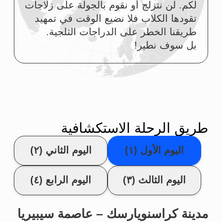
مدينة كراسنويارسك
تبدأ الرحلة الاستكشافية في عاصمة سيبيريا وهي
مدينة كراسنويارسك
نستقبلكم عند الوصول ونرتب تنقلكم
المريح إلى الفندق.
الجزء الأهم من الرحلة هو الموجز
التحضيري.
لا يجوز تخطيه (كما ينطبق ذلك على
غيره).
المساء
العشاء الخاص بالمأكولات الفاخرة
المطبوخة بالطريقة الراقية الأصيلة في
سيبيريا. لا يخفى أن أفضل الطهاة الكبار
في سيبيريا والشرق الأقصى يعيشون
ويتعلمون ويشتغلون في مدينة
كراسنويارسك. حسب تفضيلات ذوقكم