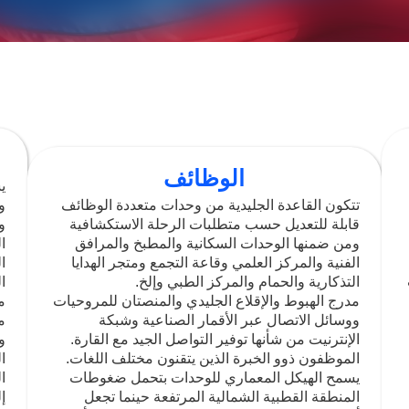
ة
الوظائف
 الخارجي وتتميز
تتكون القاعدة الجليدية من وحدات متعددة الوظائف
ويُعتبر ذلك مهمًا
قابلة للتعديل حسب متطلبات الرحلة الاستكشافية
ية المرتفعة.
ومن ضمنها الوحدات السكانية والمطبخ والمرافق
 المتواصل طوال
الفنية والمركز العلمي وقاعة التجمع ومتجر الهدايا
التذكارية والحمام والمركز الطبي وإلخ.
ة من خلال مولدات
مدرج الهبوط والإقلاع الجليدي والمنصتان للمروحيات
ئة على درجة
ووسائل الاتصال عبر الأقمار الصناعية وشبكة
الإنترنيت من شأنها توفير التواصل الجيد مع القارة.
طروف المناخية
الموظفون ذوو الخبرة الذين يتقنون مختلف اللغات.
ة اليوم القطبي
يسمح الهيكل المعماري للوحدات بتحمل ضغوطات
ليد المنجرفة
المنطقة القطبية الشمالية المرتفعة حينما تجعل
أنظمة دعم الحياة الحديثة تواجدكم في القاعدة أكثر
راحةً.
العزل الحراري