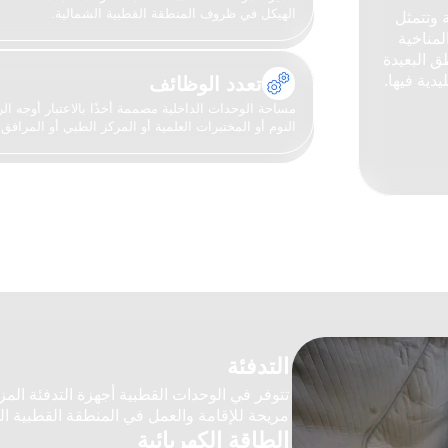
التدفئة
تتوفر في الوحدات القطبية أجهزة الت
مريحة للإقامة والعمل في المنطقة ال
الطاقة الكهربائية
توفر مولدات الطاقة الحديثة الكهرباء 
الصعبة ويمنع ذلك حدوث أية اختلالات ف
وجبات الطعام
يطبخ الطهاة المحترفون الأطعمة وتغط
والفيتامينات في ظروف المنطقة القط