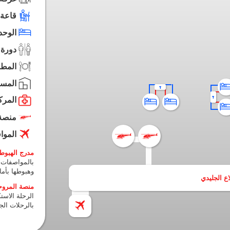
الر
بال