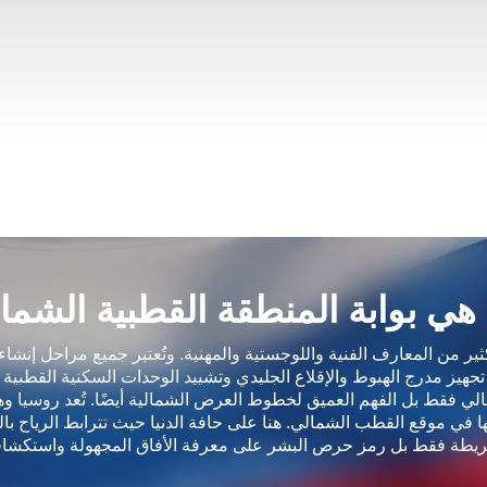
الروسية هي بوابة المنطقة القطبية ال
يد تتجسد فيه كثير من المعارف الفنية واللوجستية والمهنية. وتُعتبر جميع مراحل
جوي وصولًا إلى تجهيز مدرج الهبوط والإقلاع الجليدي وتشييد الوحدات السكنية ال
المختصين العالي فقط بل الفهم العميق لخطوط العرض الشمالية أيضًا. تُعد روسيا 
قاعدة لا مثيل لها في موقع القطب الشمالي. هنا على حافة الدنيا حيث تترابط الر
ست موقعًا على الخريطة فقط بل رمز حرص البشر على معرفة الأفاق المجهولة و