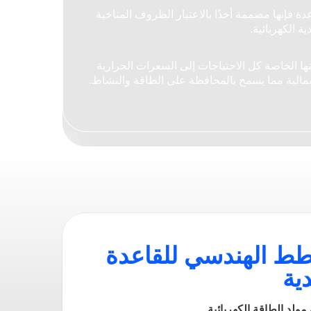
لمخطط الهندسي للقاعدة
لجليدية
غرفة مولد الطاقة الكهربائية
قاعة التجمع
الوحدة السكنية التي تتسع لـ١٠ أشخاص
دورة المياه
المطبخ
المستودع
المركز الطبي
منصة المروحية
المواقف المخصصة للطائرات
ج الهبوط والإقلاع الجليدي
- يتصف مدرج الهبوط والإقلاع الجليدي
بالمواصفات الفنية التي تضمن تنفيذ عملية إقلاع الطائرة من طراز أن-٧٤
وطها بأمان.
صة المروحية
- تتموضع المروحيتان على المنصات الخاصة بها أثناء طول