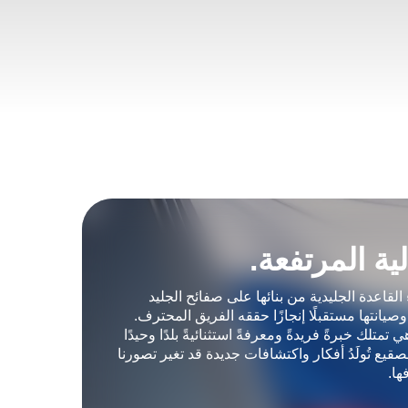
شمالية المرتفعة.
 إنشاء القاعدة الجليدية من بنائها على صفائح الجليد
قطبية وصيانتها مستقبلًا إنجازًا حققه الفريق المحترف.
وهي تمتلك خبرةً فريدةً ومعرفةً استثنائيةً بلدًا وحيدًا
ياح بالصقيع تُولَدُ أفكار واكتشافات جديدة قد تغير تصورنا
استكشافها.