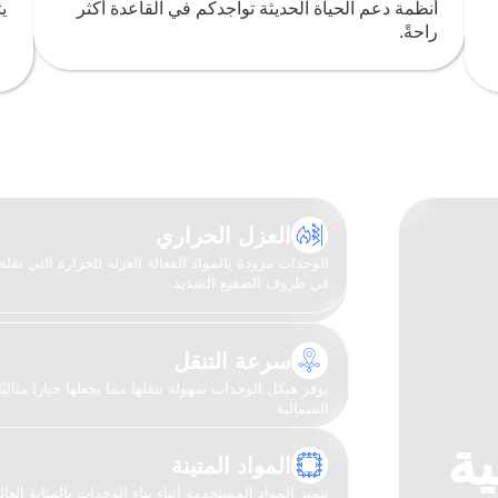
الوحدات مزودة بالمواد الفعالة العزلة للحرار
في ظروف الصقيع الشديد.
سرعة التنقل
يوفر هيكل الوحدات سهولة تنقلها مما يجعلها خي
الشمالية.
لقطبية
المواد المتينة
تتميز المواد المستخدمة أثناء بناء الوحدات با
الهيكل في ظروف المنطقة القطبية الشمالية.
للظروف القطبية وتتمثل
قتة في الظروف المناخية
خدام في المناطق البعيدة
ء المنشآت التقليدية فيها.
تعدد الوظائف
مساحة الوحدات الداخلية مصممة أخذًا بالاعتب
النوم أو المختبرات العلمية أو المركز الطبي أو