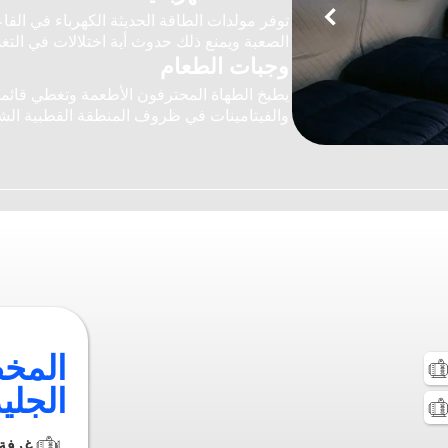
ا
ا
т
т
т
т
مدر
وهب
مدرج الهبوط والإقلاع الجليدي
من