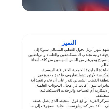
التميز
يشهد شهر أبريل تحول القطب الشمالي سنويًا إلى
وجهة دولية تجتذب المستكشفين والعلماء والرياضيين
والسياح وغيرهم من الناس المهتمين من كافة أنحاء
العالم.
القاعدة الجليدية للجمعية الجغرافية الروسية
المكرسة لأرتور تشيلينغاروف قاعدة وحيدة في
منطقة القطب الشمالي تقدر على أن تخدم تنفيذ أية
مبادرات سواء أكانت في مجال البحوثات العلمية
والابتكارية أم السياحة والرحلات الاستكشافية
المختلفة.
المركز الفريد الواقع فوق المحيط الذي يصل عمقه
إلى ٤٢٠٠ متر كما يبلغ سمك الجليد المنجرف إلى ما
يتراوح بين ١.٥ متر و٣ أمتار.